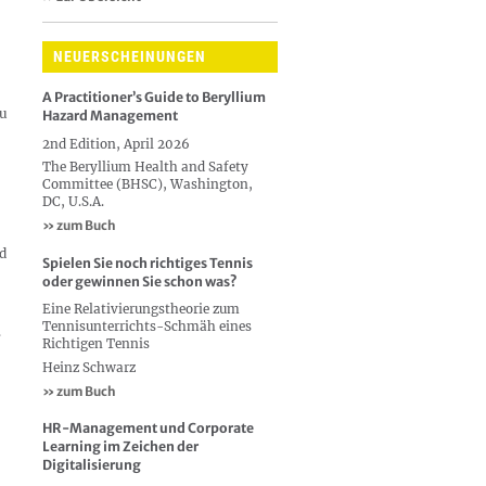
NEUERSCHEINUNGEN
A Practitioner’s Guide to Beryllium
zu
Hazard Management
2nd Edition, April 2026
The Beryllium Health and Safety
Committee (BHSC), Washington,
DC, U.S.A.
» zum Buch
nd
Spielen Sie noch richtiges Tennis
oder gewinnen Sie schon was?
Eine Relativierungstheorie zum
Tennisunterrichts-Schmäh eines
.
Richtigen Tennis
Heinz Schwarz
» zum Buch
HR-Management und Corporate
Learning im Zeichen der
Digitalisierung