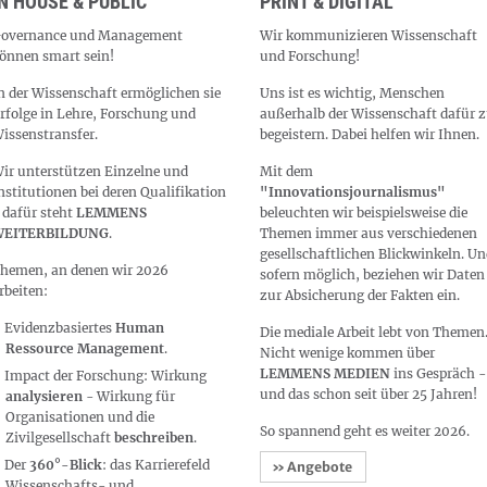
N HOUSE & PUBLIC
PRINT & DIGITAL
overnance und Management
Wir kommunizieren Wissenschaft
önnen smart sein!
und Forschung!
n der Wissenschaft ermöglichen sie
Uns ist es wichtig, Menschen
rfolge in Lehre, Forschung und
außerhalb der Wissenschaft dafür 
issenstransfer.
begeistern. Dabei helfen wir Ihnen.
ir unterstützen Einzelne und
Mit dem
nstitutionen bei deren Qualifikation
"Innovationsjournalismus"
 dafür steht
LEMMENS
beleuchten wir beispielsweise die
EITERBILDUNG
.
Themen immer aus verschiedenen
gesellschaftlichen Blickwinkeln. U
hemen, an denen wir 2026
sofern möglich, beziehen wir Daten
rbeiten:
zur Absicherung der Fakten ein.
Evidenzbasiertes
Human
Die mediale Arbeit lebt von Themen
Ressource Management
.
Nicht wenige kommen über
LEMMENS MEDIEN
ins Gespräch -
Impact der Forschung: Wirkung
und das schon seit über 25 Jahren!
analysieren
- Wirkung für
Organisationen und die
So spannend geht es weiter 2026.
Zivilgesellschaft
beschreiben
.
Der
360°-Blick
: das Karrierefeld
» Angebote
Wissenschafts- und