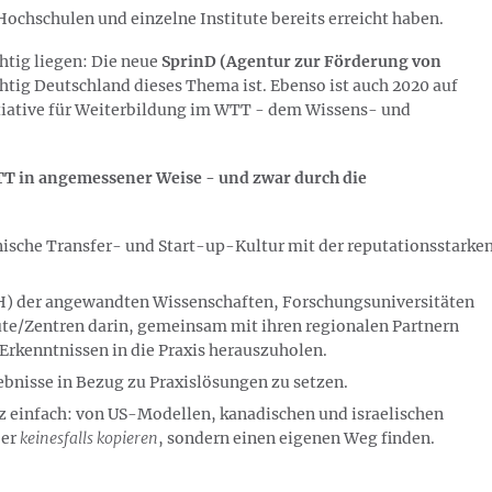
Hochschulen und einzelne Institute bereits erreicht haben.
chtig liegen: Die neue
SprinD (Agentur zur Förderung von
chtig Deutschland dieses Thema ist. Ebenso ist auch 2020 auf
nitiative für Weiterbildung im WTT - dem Wissens- und
TT in angemessener Weise - und zwar durch die
ische Transfer- und Start-up-Kultur mit der reputationsstarke
FH) der angewandten Wissenschaften, Forschungsuniversitäten
ute/Zentren darin, gemeinsam mit ihren regionalen Partnern
Erkenntnissen in die Praxis herauszuholen.
bnisse in Bezug zu Praxislösungen zu setzen.
z einfach: von US-Modellen, kanadischen und israelischen
ber
keinesfalls kopieren
, sondern einen eigenen Weg finden.