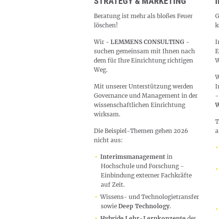
STRATEGY & MARKETING
I
Beratung ist mehr als bloßes Feuer
G
löschen!
k
Wir -
LEMMENS CONSULTING
-
I
suchen gemeinsam mit Ihnen nach
E
dem für Ihre Einrichtung richtigen
W
Weg.
W
Mit unserer Unterstützung werden
I
Governance und Management in der
-
wissenschaftlichen Einrichtung
W
wirksam.
T
Die Beispiel-Themen gehen 2026
a
nicht aus:
Interimsmanagement
in
Hochschule und Forschung -
Einbindung externer Fachkräfte
auf Zeit.
Wissens- und Technologietransfer
sowie
Deep Technology
.
Hybride Lehr-Lernkonzepte
der